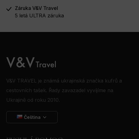
Záruka V&V Travel
5 letá ULTRA záruka
V&V TRAVEL je známá ukrajinská značka kufrů a
cestovních tašek. Řady zavazadel vyvíjíme na
Ukrajině od roku 2010.
Čeština