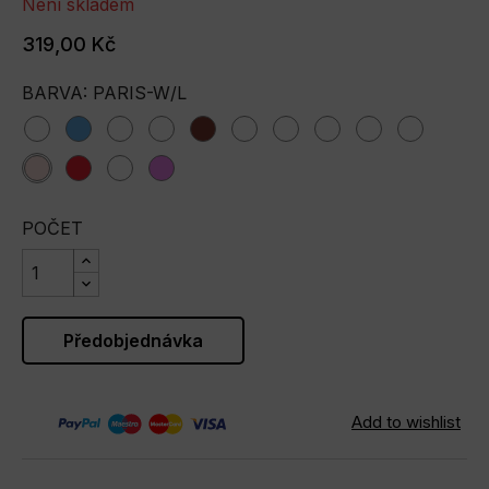
Není skladem
319,00 Kč
BARVA: PARIS-W/L
Amalfi
blue-
bluecat
blueplane
bordo-
Graffiti
greencat
Greenfield
Khakipanda
manyca
w/l
w/l
paris-
red-
Scenery
violet-
w/l
w/l
w/l
POČET
Předobjednávka