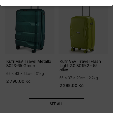
Kufr V&V Travel Metallo
Kufr V&V Travel Flash
8023-65 Green
Light 2.0 8019.2 - 55
olive
65 x 43 x 24cm | 3.1kg
55 x 37 x 20cm | 2.2kg
2 790,00 Kč
2 299,00 Kč
SEE ALL