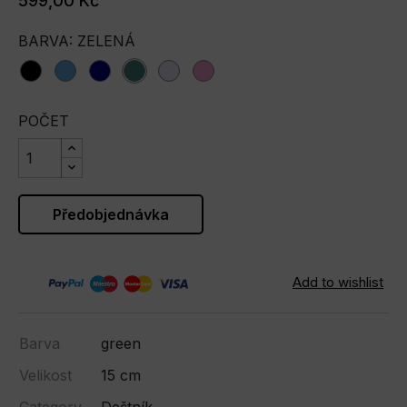
599,00 Kč
BARVA: ZELENÁ
black
blue
darkblue
green
lavanda
pink
POČET
Předobjednávka
Barva
green
Velikost
15 cm
Category
Deštník