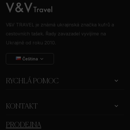
V&V TRAVEL je známá ukrajinská značka kufrů a
cestovních tašek. Řady zavazadel vyvíjíme na
Ukrajině od roku 2010.
Čeština

RYCHLÁ POMOC
keyboard_arrow_down
KONTAKT
PRODEJNA