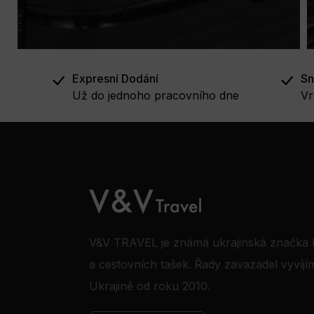
Expresní Dodání
Sn
Už do jednoho pracovního dne
Vr
V&V TRAVEL je známá ukrajinská značka 
a cestovních tašek. Řady zavazadel vyvíjí
Ukrajině od roku 2010.