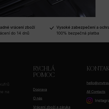
adné vrácení zboží
Vysoké zabezpečení a ochr
ácení do 14 dnů
100% bezpečná platba
RYCHLÁ
KONTA
POMOC
hello@vnvtrav
kufrů
Doprava
me na
All Contacts
O nás
Instag
Vrácení zboží a záruka