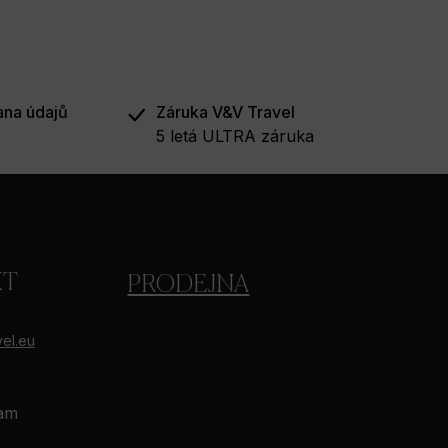
ana údajů
Záruka V&V Travel
5 letá ULTRA záruka
KT
PRODEJNA
el.eu
ram