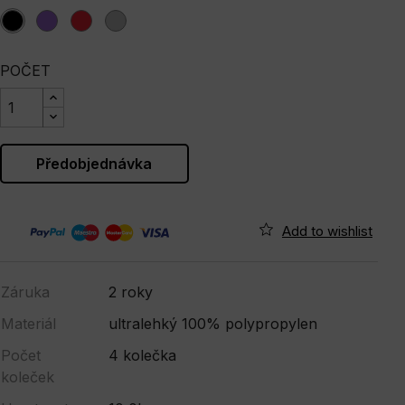
black
purple
red
silver
POČET
Předobjednávka
Záruka
2 roky
Materiál
ultralehký 100% polypropylen
Počet
4 kolečka
koleček