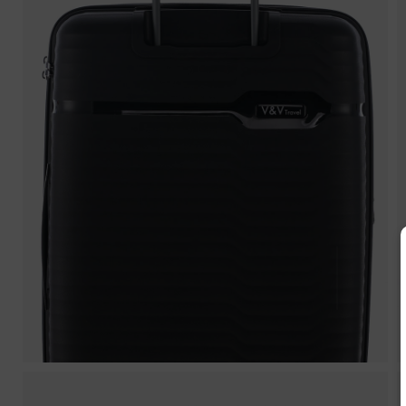
V
Náze