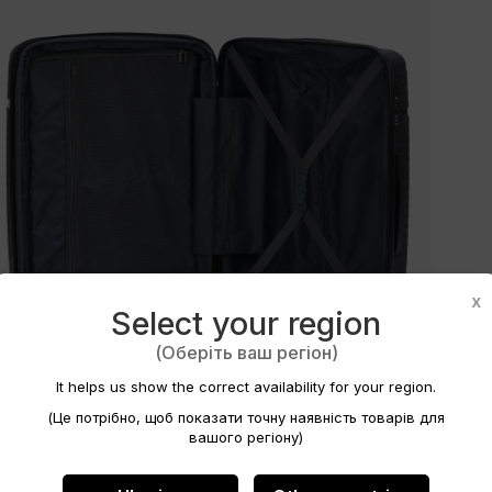
ytvořit seznam přání
x
Select your region
(Оберіть ваш регіон)
v seznamu přání
It helps us show the correct availability for your region.
(Це потрібно, щоб показати точну наявність товарів для
вашого регіону)
Zrušit