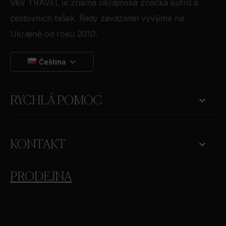
V&V TRAVEL je známá ukrajinská značka kufrů a
cestovních tašek. Řady zavazadel vyvíjíme na
Ukrajině od roku 2010.
Čeština

RYCHLÁ POMOC
keyboard_arrow_down
KONTAKT
PRODEJNA