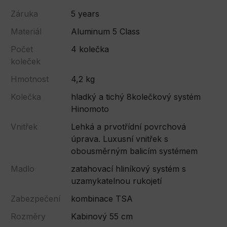
Záruka
5 years
Materiál
Aluminum 5 Class
Počet
4 kolečka
koleček
Hmotnost
4,2 kg
Kolečka
hladký a tichý 8kolečkový systém
Hinomoto
Vnitřek
Lehká a prvotřídní povrchová
úprava. Luxusní vnitřek s
obousměrným balicím systémem
Madlo
zatahovací hliníkový systém s
uzamykatelnou rukojetí
Zabezpečení
kombinace TSA
Rozměry
Kabinový 55 cm