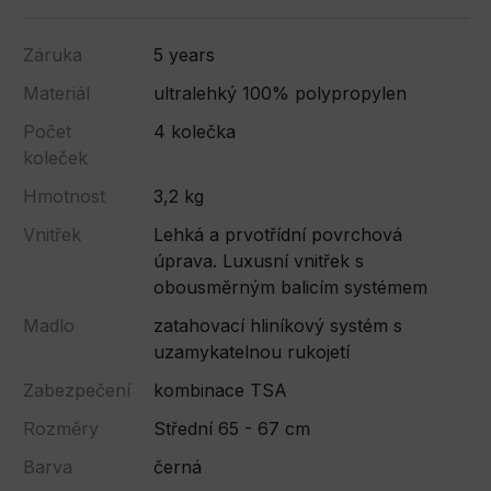
Záruka
5 years
Materiál
ultralehký 100% polypropylen
Počet
4 kolečka
koleček
Hmotnost
3,2 kg
Vnitřek
Lehká a prvotřídní povrchová
úprava. Luxusní vnitřek s
obousměrným balicím systémem
Madlo
zatahovací hliníkový systém s
uzamykatelnou rukojetí
Zabezpečení
kombinace TSA
Rozměry
Střední 65 - 67 cm
Barva
černá