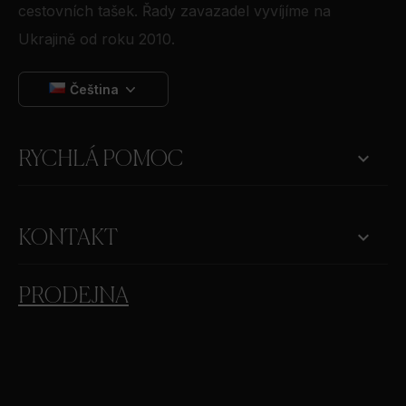
cestovních tašek. Řady zavazadel vyvíjíme na
Ukrajině od roku 2010.
Čeština

RYCHLÁ POMOC
keyboard_arrow_down
KONTAKT
PRODEJNA