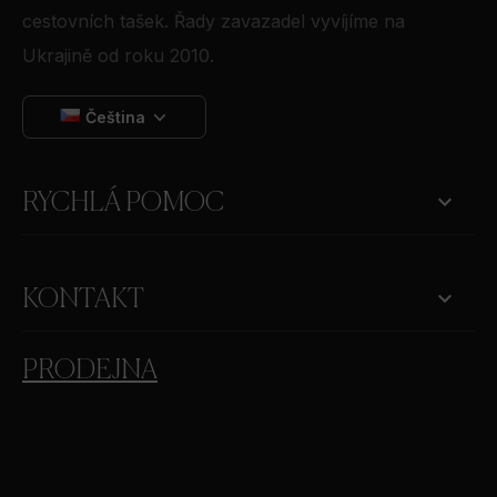
cestovních tašek. Řady zavazadel vyvíjíme na
Ukrajině od roku 2010.
Čeština

RYCHLÁ POMOC
keyboard_arrow_down
KONTAKT
PRODEJNA