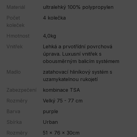
Materiál
ultralehký 100% polypropylen
Počet
4 kolečka
koleček
Hmotnost
4,0kg
Vnitřek
Lehká a prvotřídní povrchová
úprava. Luxusní vnitřek s
obousměrným balicím systémem
Madlo
zatahovací hliníkový systém s
uzamykatelnou rukojetí
Zabezpečení
kombinace TSA
Rozměry
Velký 75 - 77 cm
Barva
purple
Sbírka
Urban
Rozměry
51 x 76 x 30cm