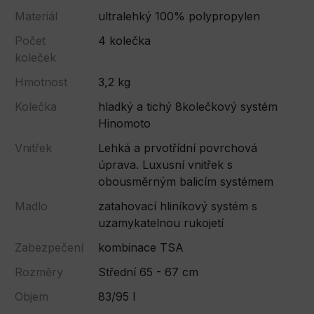
Materiál
ultralehký 100% polypropylen
Počet
4 kolečka
koleček
Hmotnost
3,2 kg
Kolečka
hladký a tichý 8kolečkový systém
Hinomoto
Vnitřek
Lehká a prvotřídní povrchová
úprava. Luxusní vnitřek s
obousměrným balicím systémem
Madlo
zatahovací hliníkový systém s
uzamykatelnou rukojetí
Zabezpečení
kombinace TSA
Rozměry
Střední 65 - 67 cm
Objem
83/95 l