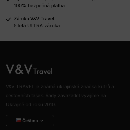
100% bezpečná platba
Záruka V&V Travel
5 letá ULTRA záruka
V&V TRAVEL je známá ukrajinská značka kufrů a
cestovních tašek. Řady zavazadel vyvíjíme na
Ukrajině od roku 2010.
Čeština