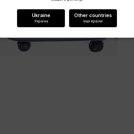
Zrušit
Ukraine
Other countries
Україна
Інші країни
Vytvořit seznam přání