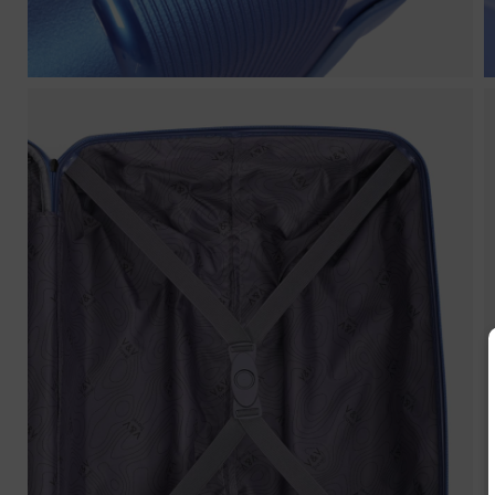
V
Náze