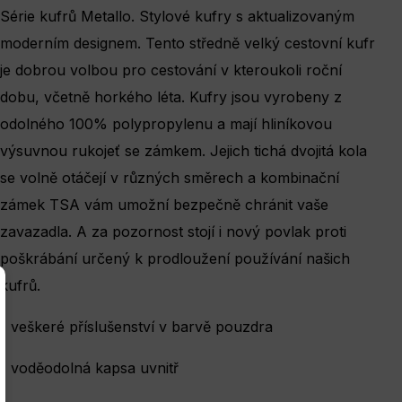
Série kufrů Metallo.
Stylové kufry s aktualizovaným
moderním designem. Tento středně velký cestovní kufr
je dobrou volbou pro cestování v kteroukoli roční
dobu, včetně horkého léta. Kufry jsou vyrobeny z
odolného 100% polypropylenu a mají hliníkovou
výsuvnou rukojeť se zámkem. Jejich tichá dvojitá kola
se volně otáčejí v různých směrech a kombinační
zámek TSA vám umožní bezpečně chránit vaše
zavazadla. A za pozornost stojí i nový povlak proti
poškrábání určený k prodloužení používání našich
×
kufrů.
- veškeré příslušenství v barvě pouzdra
- voděodolná kapsa uvnitř