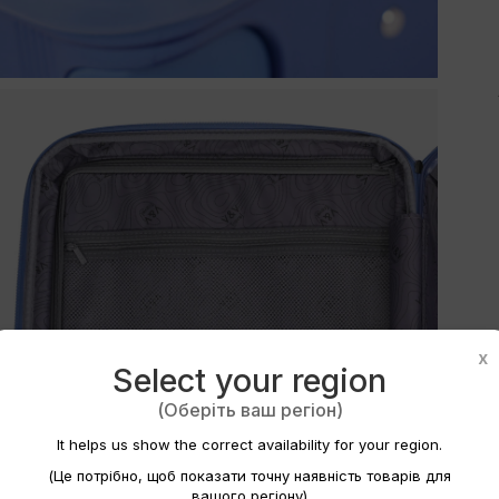
ytvořit seznam přání
x
Select your region
(Оберіть ваш регіон)
v seznamu přání
It helps us show the correct availability for your region.
(Це потрібно, щоб показати точну наявність товарів для
вашого регіону)