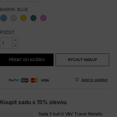
BARVA: BLUE
blue
champagne
gold
green
violet
POČET
PŘIDAT DO KOŠÍKU
RYCHLÝ NÁKUP
Koupit sadu s 15% slevou
Sada 3 kufrů V&V Travel Metallo