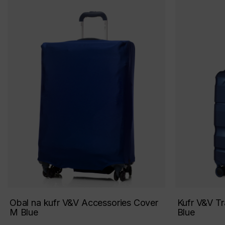
Obal na kufr V&V Accessories Cover
Kufr V&V T
M Blue
Blue