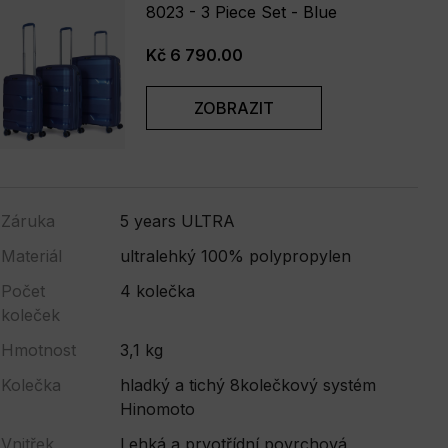
8023 - 3 Piece Set - Blue
Kč 6 790.00
ZOBRAZIT
Záruka
5 years ULTRA
Materiál
ultralehký 100% polypropylen
Počet
4 kolečka
koleček
Hmotnost
3,1 kg
Kolečka
hladký a tichý 8kolečkový systém
Hinomoto
Vnitřek
Lehká a prvotřídní povrchová