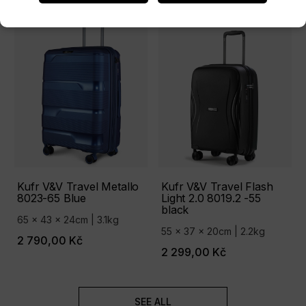
Kufr V&V Travel Metallo
Kufr V&V Travel Flash
8023-65 Blue
Light 2.0 8019.2 -55
black
65 x 43 x 24cm | 3.1kg
55 x 37 x 20cm | 2.2kg
2 790,00 Kč
2 299,00 Kč
SEE ALL