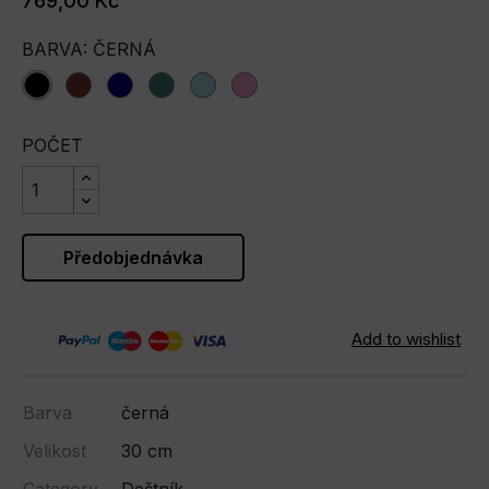
769,00 Kč
BARVA: ČERNÁ
black
bordo
darkblue
green
lightblue
pink
POČET
Předobjednávka
Barva
černá
Velikost
30 cm
Category
Deštník