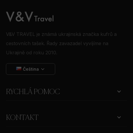
V&V TRAVEL je známá ukrajinská značka kufrů a
cestovních tašek. Řady zavazadel vyvíjíme na
Ukrajině od roku 2010.
Čeština

RYCHLÁ POMOC
keyboard_arrow_down
KONTAKT