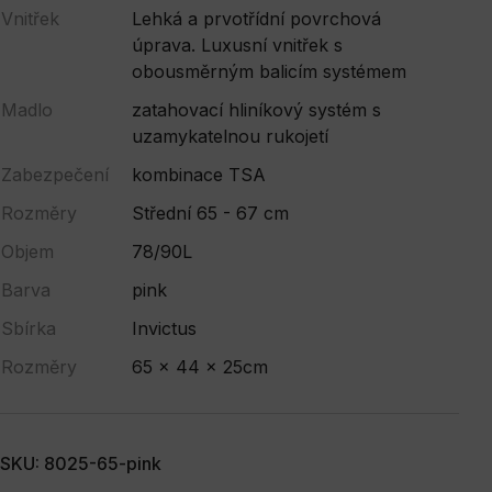
Vnitřek
Lehká a prvotřídní povrchová
úprava. Luxusní vnitřek s
obousměrným balicím systémem
Madlo
zatahovací hliníkový systém s
uzamykatelnou rukojetí
Zabezpečení
kombinace TSA
Rozměry
Střední 65 - 67 cm
Objem
78/90L
Barva
pink
Sbírka
Invictus
Rozměry
65 x 44 x 25cm
SKU: 8025-65-pink