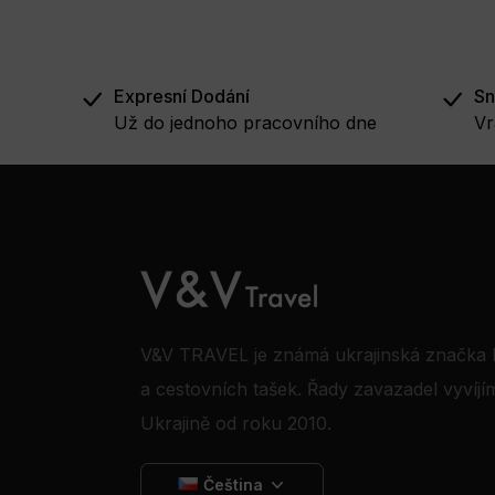
Expresní Dodání
Sn
Už do jednoho pracovního dne
Vr
V&V TRAVEL je známá ukrajinská značka 
a cestovních tašek. Řady zavazadel vyvíjí
Ukrajině od roku 2010.
Čeština