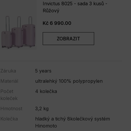
Invictus 8025 - sada 3 kusů -
Růžový
Kč 6 990.00
ZOBRAZIT
Záruka
5 years
Materiál
ultralehký 100% polypropylen
Počet
4 kolečka
koleček
Hmotnost
3,2 kg
Kolečka
hladký a tichý 8kolečkový systém
Hinomoto