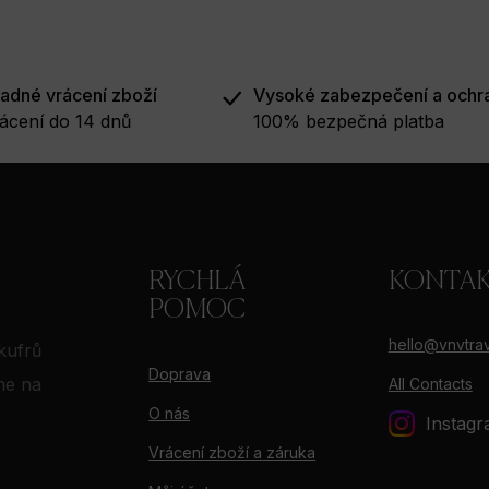
adné vrácení zboží
Vysoké zabezpečení a ochr
ácení do 14 dnů
100% bezpečná platba
RYCHLÁ
KONTA
POMOC
hello@vnvtrav
kufrů
Doprava
me na
All Contacts
O nás
Instag
Vrácení zboží a záruka