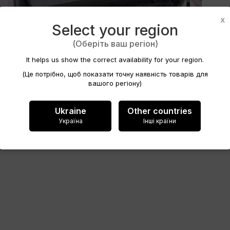
ytvořit seznam přání
x
Select your region
(Оберіть ваш регіон)
v seznamu přání
It helps us show the correct availability for your region.
(Це потрібно, щоб показати точну наявність товарів для
вашого регіону)
Zrušit
Ukraine
Other countries
Україна
Інші країни
Vytvořit seznam přání