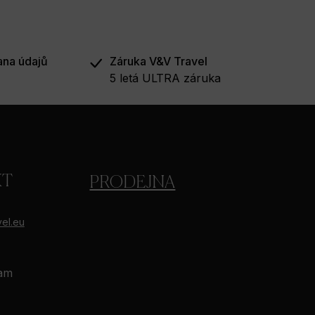
ana údajů
Záruka V&V Travel
5 letá ULTRA záruka
KT
PRODEJNA
el.eu
ram