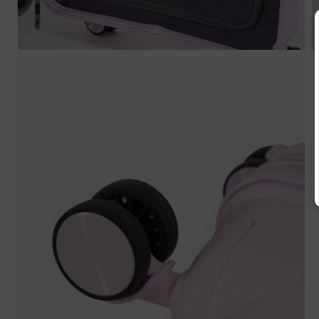
V
Náze