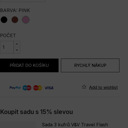
BARVA: PINK
black
bordo
pink
POČET
PŘIDAT DO KOŠÍKU
RYCHLÝ NÁKUP
Koupit sadu s 15% slevou
Sada 3 kufrů V&V Travel Flash