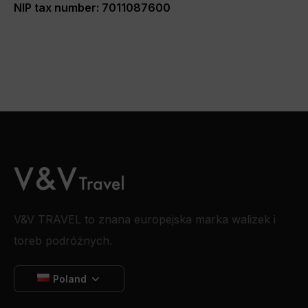
NIP tax number: 7011087600
V&V TRAVEL to znana europejska marka walizek i
toreb podróżnych.
Poland