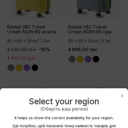
Валіза V&V Travel
Валіза V&V Travel
Urban 8026-65 жовта
Urban 8026-65 сіра
46 x 66 x 26см | 3.2кг
46 x 66 x 26см | 3.2кг
4 999,00 грн
-10%
4 999,00 грн
4 499,10 грн
Grey
Yellow
Purple
Black
Grey
Yellow
Purple
Black
Створити список бажань
×
x
Select your region
Назва списку бажань
(Оберіть ваш регіон)
It helps us show the correct availability for your region.
(Це потрібно, щоб показати точну наявність товарів для