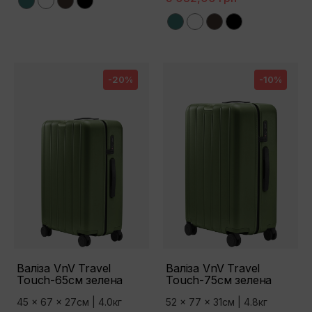
Green
White
Brown
Black
Green
White
Brown
Black
-20%
-10%
Валіза VnV Travel
Валіза VnV Travel
Touch-65см зелена
Touch-75см зелена
45 x 67 x 27см | 4.0кг
52 x 77 x 31см | 4.8кг