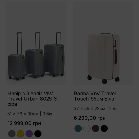
Набір з 3 валіз V&V
Валіза VnV Travel
Travel Urban 8026-3
Touch-55см Біла
сіра
37 x 55 x 23см | 2.9кг
51 x 76 x 30см | 9.6кг
6 290,00 грн
12 999,00 грн
Green
White
Brown
Black
Grey
Yellow
Purple
Black