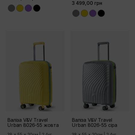
3 499,00 грн
Grey
Yellow
Purple
Black
Grey
Yellow
Purple
Black
Валіза V&V Travel
Валіза V&V Travel
Urban 8026-55 жовта
Urban 8026-55 сіра
38 x 55 x 20см | 2.4кг
38 x 55 x 20см | 2.4кг