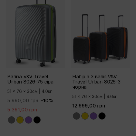
Валіза V&V Travel
Набір з 3 валіз V&V
Urban 8026-75 сіра
Travel Urban 8026-3
чорна
51 x 76 x 30см | 4.0кг
51 x 76 x 30см | 9.6кг
5 990,00 грн
-10%
12 999,00 грн
5 391,00 грн
Grey
Yellow
Purple
Black
Grey
Yellow
Purple
Black