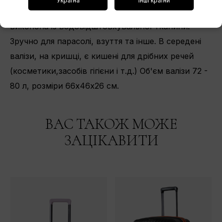
Україна
Інші країни
на блискавці. Одна із кишень з середени,
виконона із водовідштовхувальної тканини.
Зручно для парасолі, взуття та інше. В середені
валізи, на кришці, є кишені для дрібних речей
(косметики,засобів гігієни і т.д.) Об'єм валізи 72 -
80 л, розміри 66х46х26 см.
ВАС ТАКОЖ МОЖЕ
ЗАЦІКАВИТИ