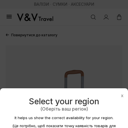
ВАЛІЗИ · СУМКИ · АКСЕСУАРИ

Повернутися до каталогу
Створити список бажань
×
x
Select your region
Назва списку бажань
(Оберіть ваш регіон)
It helps us show the correct availability for your region.
(Це потрібно, щоб показати точну наявність товарів для