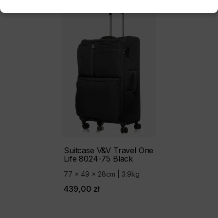
Suitcase V&V Travel One
Life 8024-75 Black
77 x 49 x 28cm | 3.9kg
439,00 zł