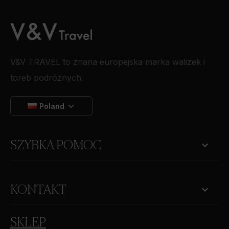
V&V TRAVEL to znana europejska marka walizek i
toreb podróżnych.
Poland

SZYBKA POMOC
keyboard_arrow_down
KONTAKT
SKLEP