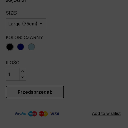
99,00 zł
SIZE:
KOLOR: CZARNY
black
darkblue
lightblue
ILOŚĆ
Przedsprzedaż