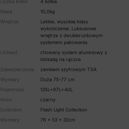
Liczba kółek
4 kółka
Masa
10,0kg
Wnętrze
Lekkie, wysokiej klasy
wykończenie. Luksusowe
wnętrze z dwukierunkowym
systemem pakowania
Uchwyt
chowany system aluminiowy z
blokadą na rączce
Zabezpieczenie
zamkiem szyfrowym TSA
Wymiary
Duża 75-77 cm
Pojemność
125L+97L+40L
Kolor
czarny
Collection
Flash Light Collection
Wymiary
76 x 53 x 32cm