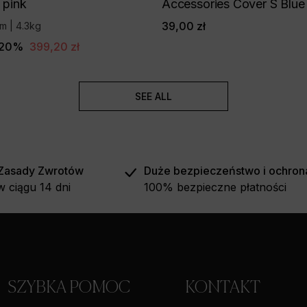
 pink
Accessories Cover S Blue
39,00 zł
m | 4.3kg
-20%
399,20 zł
SEE ALL
Zasady Zwrotów
Duże bezpieczeństwo i ochron
w ciągu 14 dni
100% bezpieczne płatności
SZYBKA POMOC
KONTAKT