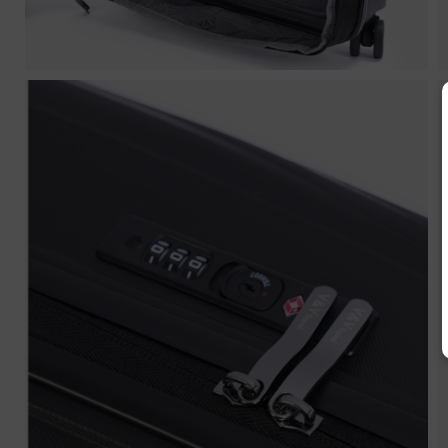
U
Nazw