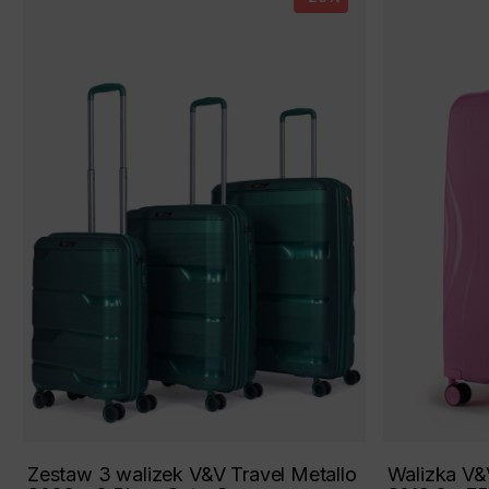
Zestaw 3 walizek V&V Travel Metallo
Walizka V&V