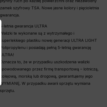
płynny ruch po każdej powierzchni oraz niezawodny
zamek szyfrowy TSA. Nowe jasne kolory i pięcioletnia
gwarancja.
×
5-letnia gwarancja ULTRA
Walizki te wykonane są z wytrzymałego i
superlekkiego plastiku nowej generacji ULTRA LIGHT
Polipropylenu i posiadają pełną 5-letnią gwarancję
ULTRA!
Oznacza to, że w przypadku uszkodzenia walizki
spowodowanego przez firmę transportową – lotniczą,
kolejową, morską lub drogową, gwarantujemy jego
WYMIANĘ. W przypadku awarii sprzętu wymiana
sprzętu.