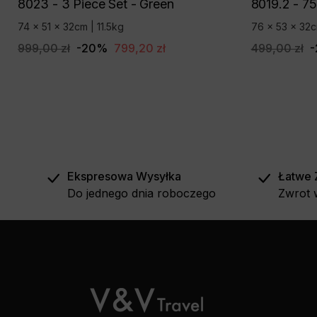
8023 - 3 Piece Set - Green
8019.2 - 75
74 x 51 x 32cm | 11.5kg
76 x 53 x 32c
999,00 zł
-20%
799,20 zł
499,00 zł
Ekspresowa Wysyłka
Łatwe 
Do jednego dnia roboczego
Zwrot 