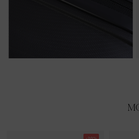
MO
-20%