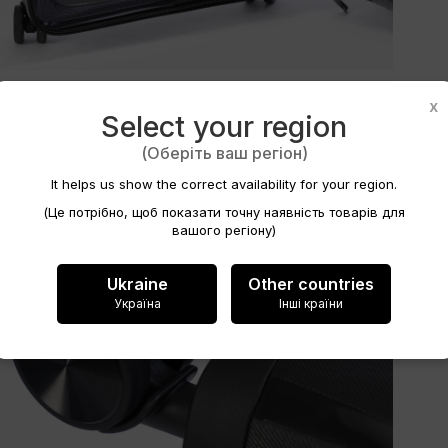
twórz listę życzeń
x
Select your region
(Оберіть ваш регіон)
a listy życzeń
It helps us show the correct availability for your region.
(Це потрібно, щоб показати точну наявність товарів для
вашого регіону)
Anuluj
Ukraine
Other countries
Україна
Інші країни
Utwórz listę życzeń