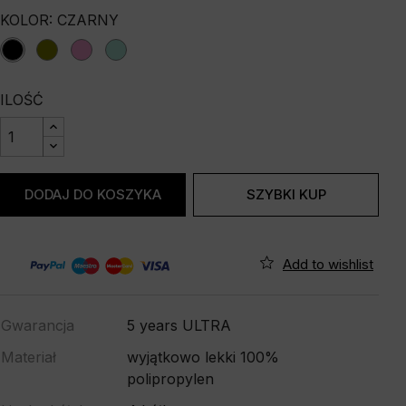
KOLOR: CZARNY
black
olive
pink
tiffany
ILOŚĆ
DODAJ DO KOSZYKA
SZYBKI KUP
Gwarancja
5 years ULTRA
Materiał
wyjątkowo lekki 100%
polipropylen