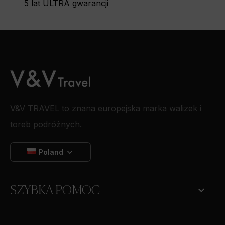
5 lat ULTRA gwarancji
V&V TRAVEL to znana europejska marka walizek i
toreb podróżnych.
Poland

SZYBKA POMOC