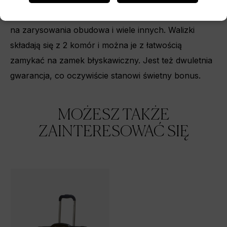
dowolnym kierunku, zamek szyfrowy TSA, odporna
na zarysowania obudowa i wiele innych. Walizki
składają się z 2 komór i można je z łatwością
zamykać na zamek błyskawiczny. Jest też dwuletnia
gwarancja, co oczywiście stanowi świetny bonus.
MOŻESZ TAKŻE
ZAINTERESOWAĆ SIĘ