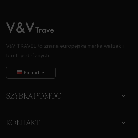
V&V TRAVEL to znana europejska marka walizek i
toreb podróżnych.
Poland

SZYBKA POMOC
keyboard_arrow_down
KONTAKT