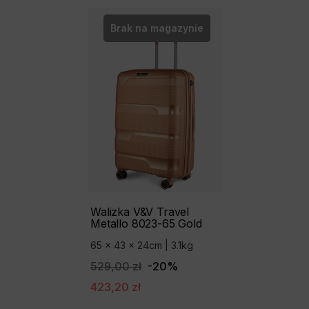
-20%
Brak na magazynie
Walizka V&V Travel
Metallo 8023-65 Gold
65 x 43 x 24cm | 3.1kg
529,00 zł
-20%
423,20 zł