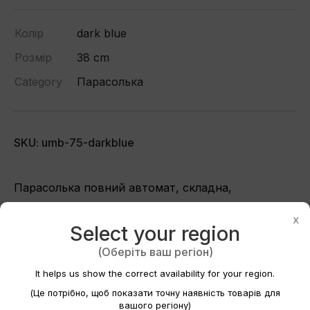
Колір
dark blue
Розмір
38 cm
Category
Парасолька
SKU: umb-75-darkblue
Парасолька повний автомат, складна,
Створити список бажань
×
універсальна парасолька. Діаметр 103 см. Ручка:
x
Select your region
пластик, гачок. Спиці: 8 од. скловолокно
Назва списку бажань
фіберглас. Тканина: поліестер. Особливості:
(Оберіть ваш регіон)
Антивітер
It helps us show the correct availability for your region.
(Це потрібно, щоб показати точну наявність товарів для
вашого регіону)