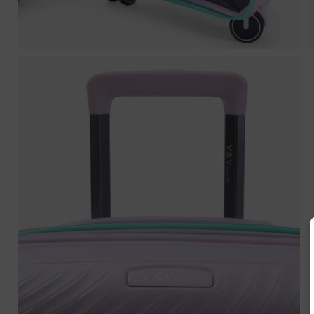
U
Nazw