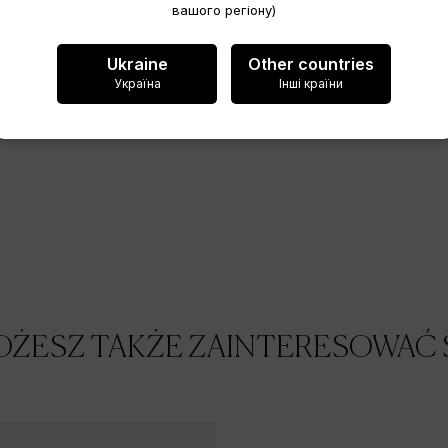
вашого регіону)
Anuluj
Ukraine
Other countries
Україна
Інші країни
Utwórz listę życzeń
ŻESZ TAKŻE ZAINTERESOWAĆ 