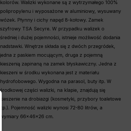
kolorów. Walizki wykonane są z wytrzymałego 100%
polipropylenu i wyposażone w aluminiowy, wysuwany
wózek. Płynny i cichy napęd 8-kołowy. Zamek
szyfrowy TSA Secyre. W przypadku walizek o
średniej i dużej pojemności, istnieje możliwość dodania
nadstawki. Wnętrze składa się z dwóch przegródek,
jedna z paskiem mocującym, druga z pojemną
kieszenią zapinaną na zamek błyskawiczny. Jedna z
kieszeni w środku wykonana jest z materiału
hydrofobowego. Wygodna na parasol, buty itp. W
środkowej części walizki, na klapie, znajdują się
×
kieszenie na drobiazgi (kosmetyki, przybory toaletowe
itp.). Pojemność walizki wynosi 72-80 litrów, a
wymiary 66x46x26 cm.