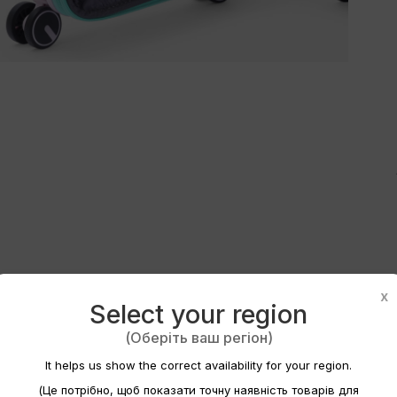
twórz listę życzeń
x
Select your region
(Оберіть ваш регіон)
a listy życzeń
It helps us show the correct availability for your region.
(Це потрібно, щоб показати точну наявність товарів для