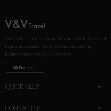
V&V Travel is a well-known European Brand of travel
bags and suitcases. We have been developing
luggage lines since 2010 in Ukraine.
English

QUICK HELP
keyboard_arrow_down
CONTACT US