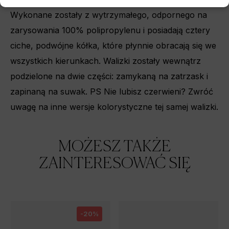
Wykonane zostały z wytrzymałego, odpornego na
zarysowania 100% polipropylenu i posiadają cztery
ciche, podwójne kółka, które płynnie obracają się we
wszystkich kierunkach. Walizki zostały wewnątrz
podzielone na dwie części: zamykaną na zatrzask i
zapinaną na suwak. PS Nie lubisz czerwieni? Zwróć
uwagę na
inne wersje kolorystyczne
tej samej walizki.
MOŻESZ TAKŻE
ZAINTERESOWAĆ SIĘ
-20%