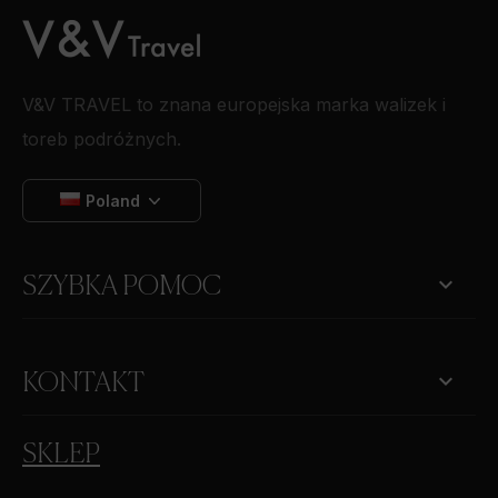
V&V TRAVEL to znana europejska marka walizek i
toreb podróżnych.
Poland

SZYBKA POMOC
keyboard_arrow_down
KONTAKT
SKLEP